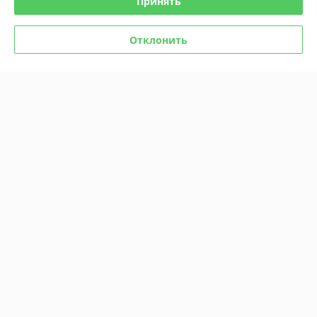
Принять
Отклонить
Комикс Мыши-байкеры с
Комикс Мыши-байкеры с
Марса. Паника на красной
Марса. Паника на красной
планете (Лимитированное
планете
издание)
В наличии
В наличии
46,80
29,60
руб.
руб.
Купить
Купить