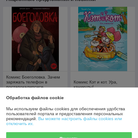
Комикс Боеголовка. Зачем
заряжать телефон в
Комикс Кэт и кот. Ура,
постапокалипсисе
каникулы!
В наличии
В наличии
Обработка файлов cookie
62,40
36,80
руб.
руб.
Мы используем файлы cookies для обеспечения удобства
пользователей портала и предоставления персональных
Купить
Купить
рекомендаций.
Вы можете настроить файлы cookies или
отключить их.