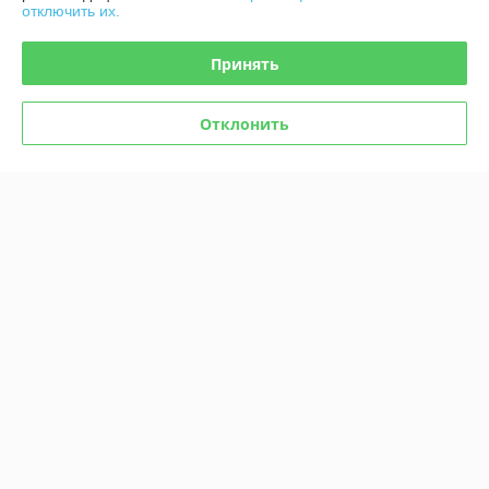
отключить их.
Принять
Отклонить
Комикс Мыши-байкеры с
Комикс Мыши-байкеры с
Марса. Паника на красной
Марса. Паника на красной
планете (Лимитированное
планете
издание)
В наличии
В наличии
46,80
29,60
руб.
руб.
Купить
Купить