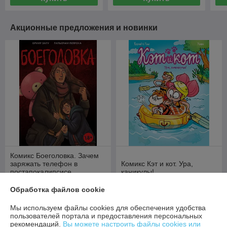
Акционные предложения и новинки
Комикс Боеголовка. Зачем
заряжать телефон в
Комикс Кэт и кот. Ура,
постапокалипсисе
каникулы!
В наличии
В наличии
Обработка файлов cookie
62,40
36,80
руб.
руб.
Мы используем файлы cookies для обеспечения удобства
пользователей портала и предоставления персональных
Купить
Купить
рекомендаций.
Вы можете настроить файлы cookies или