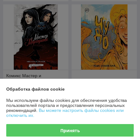
Комикс Мастер и
Маргарита. Графический
роман
Комикс Чудо
Обработка файлов cookie
В наличии
В наличии
Мы используем файлы cookies для обеспечения удобства
49
51,50
руб.
руб.
пользователей портала и предоставления персональных
рекомендаций.
Вы можете настроить файлы cookies или
отключить их.
Купить
Купить
Принять