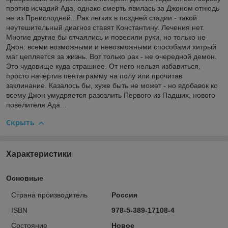
против исчадий Ада, однако смерть явилась за Джоном отнюдь
не из Преисподней...Рак легких в поздней стадии - такой
неутешительный диагноз ставят Константину. Лечения нет.
Многие другие бы отчаялись и повесили руки, но только не
Джон: всеми возможными и невозможными способами хитрый
маг цепляется за жизнь. Вот только рак - не очередной демон.
Это чудовище куда страшнее. От него нельзя избавиться,
просто начертив пентаграмму на полу или прочитав
заклинание. Казалось бы, хуже быть не может - но вдобавок ко
всему Джон умудряется разозлить Первого из Падших, нового
повелителя Ада...
Скрыть
Характеристики
Основные
Страна производитель
Россия
ISBN
978-5-389-17108-4
Состояние
Новое