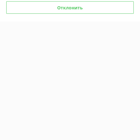
Отклонить
Комикс All-star Comics #8.
Комикс «Чудо-женщина» №
Первое появление Чудо-
1
женщины
В наличии
В наличии
18,40
18,40
руб.
руб.
Купить
Купить
Показать ещё
О нас