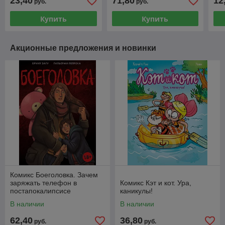
23,40
71,80
12
руб.
руб.
Купить
Купить
Акционные предложения и новинки
Комикс Боеголовка. Зачем
заряжать телефон в
Комикс Кэт и кот. Ура,
постапокалипсисе
каникулы!
В наличии
В наличии
62,40
36,80
руб.
руб.