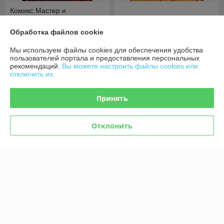
Комикс Мастер и
Маргарита. Графический
роман
Комикс Чудо
Обработка файлов cookie
В наличии
В наличии
Мы используем файлы cookies для обеспечения удобства
49
51,50
руб.
руб.
пользователей портала и предоставления персональных
рекомендаций.
Вы можете настроить файлы cookies или
отключить их.
Купить
Купить
Принять
Отклонить
Комикс All-star Comics #8.
Комикс «Чудо-женщина» №
Первое появление Чудо-