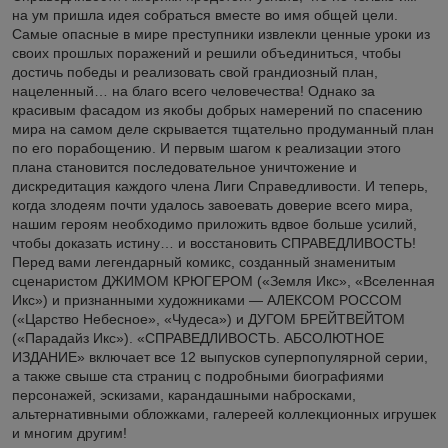
на ум пришла идея собраться вместе во имя общей цели.
Самые опасные в мире преступники извлекли ценные уроки из
своих прошлых поражений и решили объединиться, чтобы
достичь победы и реализовать свой грандиозный план,
нацеленный… на благо всего человечества! Однако за
красивым фасадом из якобы добрых намерений по спасению
мира на самом деле скрывается тщательно продуманный план
по его порабощению. И первым шагом к реализации этого
плана становится последовательное уничтожение и
дискредитация каждого члена Лиги Справедливости. И теперь,
когда злодеям почти удалось завоевать доверие всего мира,
нашим героям необходимо приложить вдвое больше усилий,
чтобы доказать истину… и восстановить СПРАВЕДЛИВОСТЬ!
Перед вами легендарный комикс, созданный знаменитым
сценаристом ДЖИМОМ КРЮГЕРОМ («Земля Икс», «Вселенная
Икс») и признанными художниками — АЛЕКСОМ РОССОМ
(«Царство Небесное», «Чудеса») и ДУГОМ БРЕЙТВЕЙТОМ
(«Парадайз Икс»). «СПРАВЕДЛИВОСТЬ. АБСОЛЮТНОЕ
ИЗДАНИЕ» включает все 12 выпусков суперпопулярной серии,
а также свыше ста страниц с подробными биографиями
персонажей, эскизами, карандашными набросками,
альтернативными обложками, галереей коллекционных игрушек
и многим другим!