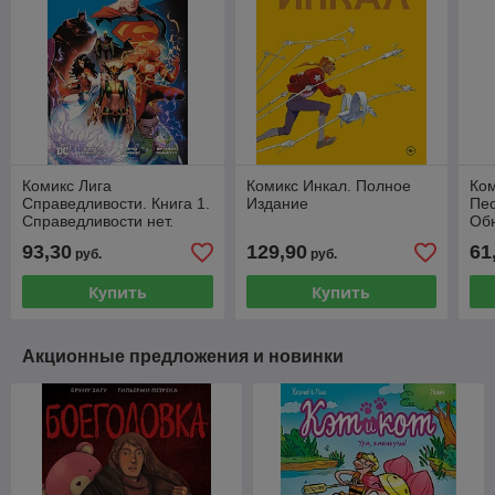
Комикс Лига
Комикс Инкал. Полное
Ко
Справедливости. Книга 1.
Издание
Пес
Справедливости нет.
Об
Тотальность
(об
93,30
129,90
61
руб.
руб.
Ак
Купить
Купить
Акционные предложения и новинки