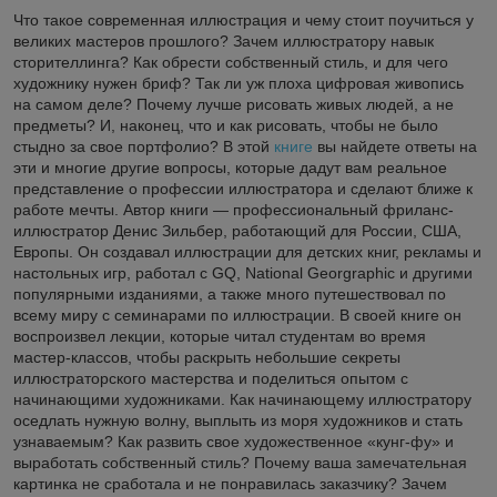
Что такое современная иллюстрация и чему стоит поучиться у
великих мастеров прошлого? Зачем иллюстратору навык
сторителлинга? Как обрести собственный стиль, и для чего
художнику нужен бриф? Так ли уж плоха цифровая живопись
на самом деле? Почему лучше рисовать живых людей, а не
предметы? И, наконец, что и как рисовать, чтобы не было
стыдно за свое портфолио? В этой
книге
вы найдете ответы на
эти и многие другие вопросы, которые дадут вам реальное
представление о профессии иллюстратора и сделают ближе к
работе мечты. Автор книги — профессиональный фриланс-
иллюстратор Денис Зильбер, работающий для России, США,
Европы. Он создавал иллюстрации для детских книг, рекламы и
настольных игр, работал с GQ, National Georgraphic и другими
популярными изданиями, а также много путешествовал по
всему миру с семинарами по иллюстрации. В своей книге он
воспроизвел лекции, которые читал студентам во время
мастер-классов, чтобы раскрыть небольшие секреты
иллюстраторского мастерства и поделиться опытом с
начинающими художниками. Как начинающему иллюстратору
оседлать нужную волну, выплыть из моря художников и стать
узнаваемым? Как развить свое художественное «кунг-фу» и
выработать собственный стиль? Почему ваша замечательная
картинка не сработала и не понравилась заказчику? Зачем