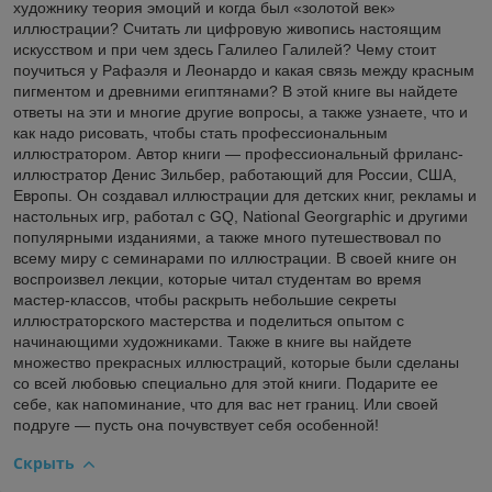
художнику теория эмоций и когда был «золотой век»
иллюстрации? Считать ли цифровую живопись настоящим
искусством и при чем здесь Галилео Галилей? Чему стоит
поучиться у Рафаэля и Леонардо и какая связь между красным
пигментом и древними египтянами? В этой книге вы найдете
ответы на эти и многие другие вопросы, а также узнаете, что и
как надо рисовать, чтобы стать профессиональным
иллюстратором. Автор книги — профессиональный фриланс-
иллюстратор Денис Зильбер, работающий для России, США,
Европы. Он создавал иллюстрации для детских книг, рекламы и
настольных игр, работал с GQ, National Georgraphic и другими
популярными изданиями, а также много путешествовал по
всему миру с семинарами по иллюстрации. В своей книге он
воспроизвел лекции, которые читал студентам во время
мастер-классов, чтобы раскрыть небольшие секреты
иллюстраторского мастерства и поделиться опытом с
начинающими художниками. Также в книге вы найдете
множество прекрасных иллюстраций, которые были сделаны
со всей любовью специально для этой книги. Подарите ее
себе, как напоминание, что для вас нет границ. Или своей
подруге — пусть она почувствует себя особенной!
Скрыть