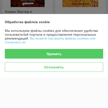
Комикс Мастер и
Маргарита. Графический
роман
Комикс Чудо
Обработка файлов cookie
В наличии
В наличии
Мы используем файлы cookies для обеспечения удобства
49
51,50
руб.
руб.
пользователей портала и предоставления персональных
рекомендаций.
Вы можете настроить файлы cookies или
отключить их.
Купить
Купить
Принять
Отклонить
Комикс All-star Comics #8.