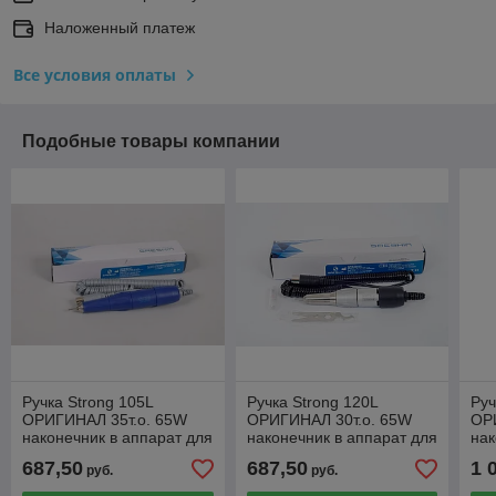
Наложенный платеж
Все условия оплаты
Подобные товары компании
Ручка Strong 105L
Ручка Strong 120L
Руч
ОРИГИНАЛ 35т.о. 65W
ОРИГИНАЛ 30т.о. 65W
ОР
наконечник в аппарат для
наконечник в аппарат для
нак
маникюра
маникюра
ма
687,50
687,50
1 
руб.
руб.