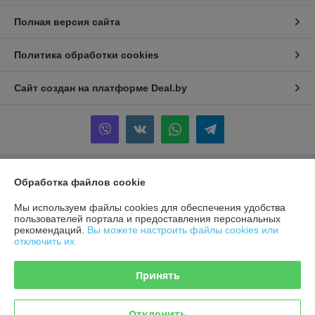
Полная версия сайта
Политика обработки cookies
Сайт создан на платформе Deal.by
Информация для покупателя
Обработка файлов cookie
Юридическое лицо:
ООО "МАРКЕТТОППЛЕЙС"
Мы используем файлы cookies для обеспечения удобства
220001 г.Минск ул.Кальварийская 1-1
пользователей портала и предоставления персональных
рекомендаций.
Вы можете настроить файлы cookies или
Регистрационный номер ЕГР: 193814687
отключить их.
УНП: 193814687
Принять
Регистрационный орган: Минский горисполком
Дата регистрации компании: 25.11.2025
Отклонить