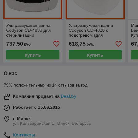
Ультразвуковая ванна
Ультразвуковая ванна
Ман
Codyson CD-4830 для
Codyson CD-4820 с
Бен
стерилизации
подогревом (для
Куп
инструментов с
стерилизации
соб
737,50
618,75
67
руб.
руб.
подогревом
инструментов)
Купить
Купить
О нас
79% положительных из 14 отзывов за год
Компания продает на
Deal.by
Работает с 15.06.2015
г. Минск
ул. Кальварийская 1, Минск, Беларусь
Контакты