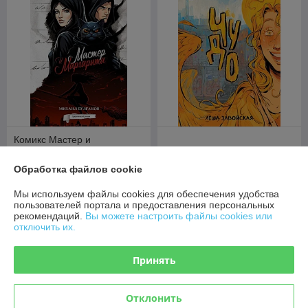
Комикс Мастер и
Маргарита. Графический
роман
Комикс Чудо
Обработка файлов cookie
В наличии
В наличии
Мы используем файлы cookies для обеспечения удобства
49
51,50
руб.
руб.
пользователей портала и предоставления персональных
рекомендаций.
Вы можете настроить файлы cookies или
отключить их.
Купить
Купить
Принять
Отклонить