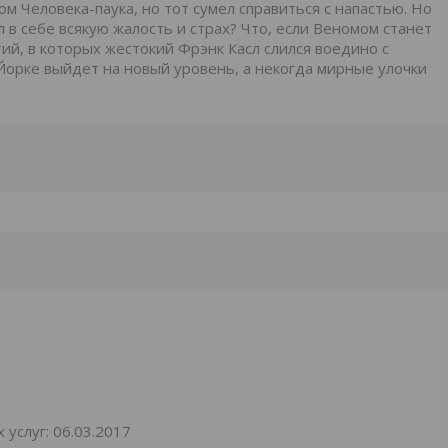
м Человека-паука, но тот сумел справиться с напастью. Но
л в себе всякую жалость и страх? Что, если Веномом станет
ий, в которых жестокий Фрэнк Касл слился воедино с
Йорке выйдет на новый уровень, а некогда мирные улочки
услуг: 06.03.2017