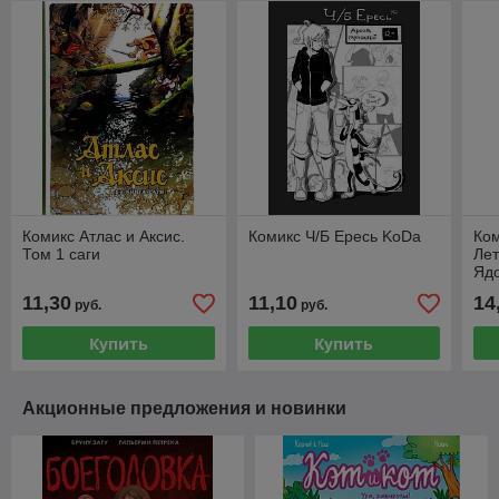
Комикс Атлас и Аксис.
Комикс Ч/Б Ересь KoDa
Ком
Том 1 саги
Лет
Яд
пе
11,30
11,10
14
руб.
руб.
Купить
Купить
Акционные предложения и новинки