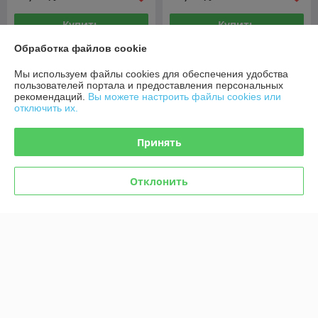
Купить
Купить
Обработка файлов cookie
Мы используем файлы cookies для обеспечения удобства
пользователей портала и предоставления персональных
рекомендаций.
Вы можете настроить файлы cookies или
отключить их.
Принять
Отклонить
Комикс Мастер и
Маргарита. Графический
роман
Комикс Чудо
В наличии
В наличии
49
51,50
руб.
руб.
Купить
Купить