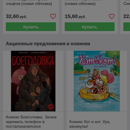
эльфов (новая обложка)
(новая обложка)
Сик
32,60
15,60
22
руб.
руб.
Купить
Купить
Акционные предложения и новинки
Комикс Боеголовка. Зачем
заряжать телефон в
Комикс Кэт и кот. Ура,
постапокалипсисе
каникулы!