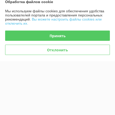
Обработка файлов cookie
Мы используем файлы cookies для обеспечения удобства
Комикс All-star Comics #8.
пользователей портала и предоставления персональных
Комикс «Чудо-женщина» №
Первое появление Чудо-
рекомендаций.
Вы можете настроить файлы cookies или
1
женщины
отключить их.
В наличии
В наличии
Принять
18,40
18,40
руб.
руб.
Купить
Купить
Отклонить
Показать ещё
О нас
79% положительных из 14 отзывов за год
Компания продает на
Deal.by
Работает с 15.06.2015
г. Минск