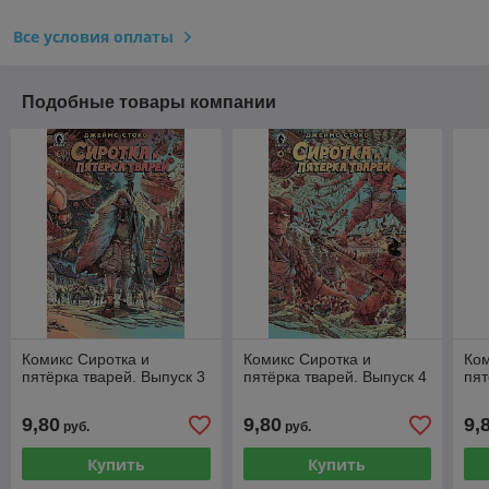
Все условия оплаты
Подобные товары компании
Комикс Сиротка и
Комикс Сиротка и
Ком
пятёрка тварей. Выпуск 3
пятёрка тварей. Выпуск 4
пят
9,80
9,80
9,
руб.
руб.
Купить
Купить