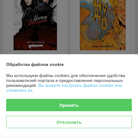
Комикс Мастер и
Маргарита. Графический
Обработка файлов cookie
роман
Комикс Чудо
В наличии
В наличии
Мы используем файлы cookies для обеспечения удобства
пользователей портала и предоставления персональных
49
51,50
руб.
руб.
рекомендаций.
Вы можете настроить файлы cookies или
отключить их.
Купить
Купить
Принять
Отклонить