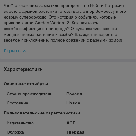
Что?то зловещее захватило пригород... но Нейт и Патрисия
вместе с армией растений готовы дать отпор Зомбоссу и его
новому супероружию! Это история о событиях, которые
привели к игре Garden Warfare 2! Как началась
«зомбоссификация» пригорода? Откуда взялись все эти
мощные новые растения и зомби? Вас ждёт невероятно
весёлое приключение, полное сражений с разными зомби!
Скрыть
Характеристики
Основные атрибуты
Страна производитель
Россия
Состояние
Новое
Пользовательские характеристики
Издательство
АСТ
Обложка
Твердая