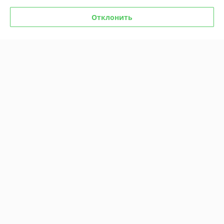
Отклонить
Комикс Мастер и
Маргарита. Графический
роман
Комикс Чудо
В наличии
В наличии
49
51,50
руб.
руб.
Купить
Купить