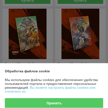
Купить
Купить
Комикс Мыши-байкеры с
Комикс Мыши-байкеры с
Марса. Паника на красной
Марса. Паника на красной
Обработка файлов cookie
планете (Лимитированное
планете
издание)
В наличии
В наличии
Мы используем файлы cookies для обеспечения удобства
пользователей портала и предоставления персональных
46,80
29,60
руб.
руб.
рекомендаций.
Вы можете настроить файлы cookies или
отключить их.
Купить
Купить
Принять