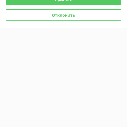
Отклонить
Комикс Мастер и
Маргарита. Графический
роман
Комикс Чудо
В наличии
В наличии
49
51,50
руб.
руб.
Купить
Купить