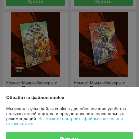
Купить
Купить
Комикс Мыши-байкеры с
Комикс Мыши-байкеры с
Марса. Паника на красной
Марса. Паника на красной
планете (Лимитированное
планете
Обработка файлов cookie
издание)
В наличии
В наличии
Мы используем файлы cookies для обеспечения удобства
46,80
29,60
руб.
руб.
пользователей портала и предоставления персональных
рекомендаций.
Вы можете настроить файлы cookies или
Купить
Купить
отключить их.
Принять