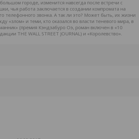
большом городе, изменится навсегда после встречи с
шки, чья работа заключается в создании компромата на
го телефонного звонка. А так ли это? Может быть, их жизни
у «злом» и теми, кто оказался во власти теневого мира, в
анник» (премия Кэндзабуро Оэ, роман включен в «10
едакции THE WALL STREET JOURNAL) и «Королевство».