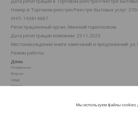
Дата регистрации в Торговом реестре/Реестре бытовых 
Номер в Торговом реестре/Реестре бытовых услуг: 370
УНП: 193814687
Регистрационный орган: Минский горисполком
Дата регистрации компании: 25.11.2025
Местонахождение книги замечаний и предложений: ул. 
Режим работы:
День
Понедельник
Вторник
Среда
Четверг
Пятница
Суббота
Мы используем файлы cookies
Воскресенье