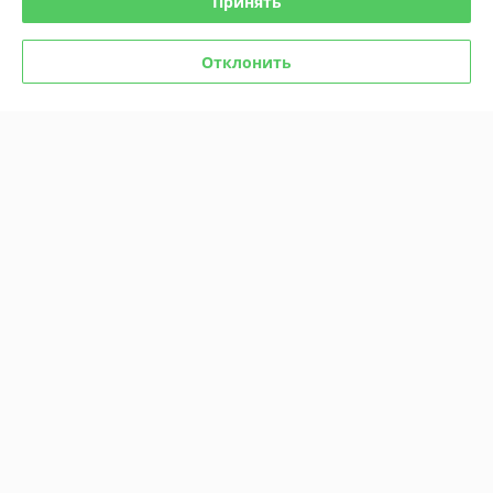
Принять
Отклонить
Комикс All-star Comics #8.
Комикс «Чудо-женщина» №
Первое появление Чудо-
1
женщины
В наличии
В наличии
18,40
18,40
руб.
руб.
Купить
Купить
Показать ещё