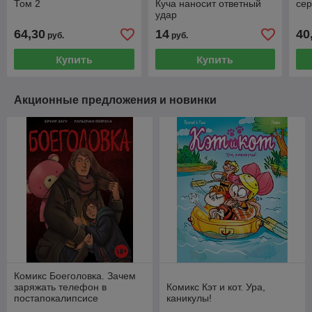
Том 2
Куча наносит ответный
се
удар
64,30
14
40
руб.
руб.
Купить
Купить
Акционные предложения и новинки
Комикс Боеголовка. Зачем
заряжать телефон в
Комикс Кэт и кот. Ура,
постапокалипсисе
каникулы!