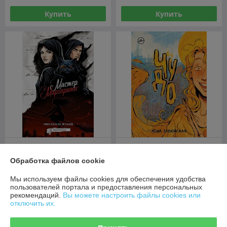
Купить
Купить
Комикс Мастер и
Маргарита. Графический
Обработка файлов cookie
роман
Комикс Чудо
В наличии
В наличии
Мы используем файлы cookies для обеспечения удобства
пользователей портала и предоставления персональных
49
51,50
руб.
руб.
рекомендаций.
Вы можете настроить файлы cookies или
отключить их.
Купить
Купить