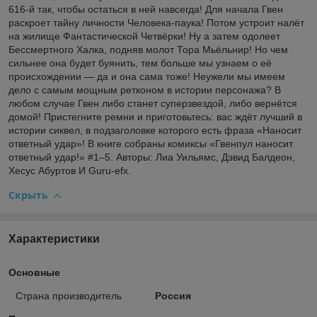
616-й так, чтобы остаться в ней навсегда! Для начала Гвен
раскроет тайну личности Человека-паука! Потом устроит налёт
на жилище Фантастической Четвёрки! Ну а затем одолеет
Бессмертного Халка, подняв молот Тора Мьёльнир! Но чем
сильнее она будет буянить, тем больше мы узнаем о её
происхождении — да и она сама тоже! Неужели мы имеем
дело с самым мощным ретконом в истории персонажа? В
любом случае Гвен либо станет суперзвездой, либо вернётся
домой! Пристегните ремни и приготовьтесь: вас ждёт лучший в
истории сиквел, в подзаголовке которого есть фраза «Наносит
ответный удар»! В книге собраны комиксы «Гвенпул наносит
ответный удар!» #1–5. Авторы: Лиа Уильямс, Дэвид Балдеон,
Хесус Абуртов И Guru-efx.
Скрыть
Характеристики
Основные
Страна производитель
Россия