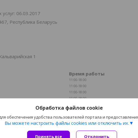
услуг: 06.03.2017
467, Республика Беларусь
Кальварийская 1
Время работы
11:00-18:00
11:00-18:00
11:00-18:00
11:00-18:00
11:00-18:00
Обработка файлов cookie
Выходной
 для обеспечения удобства пользователей портала и предоставлени
Выходной
Вы можете настроить файлы cookies или отключить их.
Принять все
Отклонить
Сайт создан на платформе Deal.by