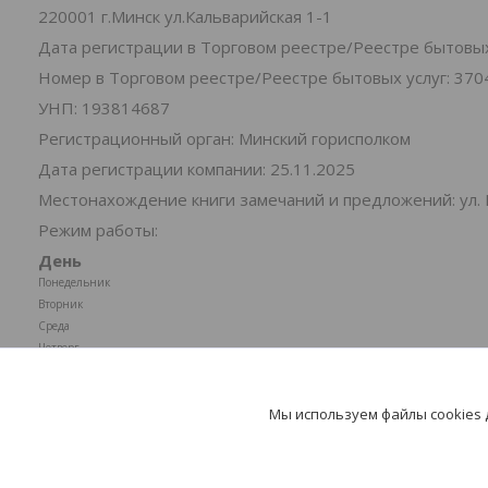
220001 г.Минск ул.Кальварийская 1-1
Дата регистрации в Торговом реестре/Реестре бытовых 
Номер в Торговом реестре/Реестре бытовых услуг: 370
УНП: 193814687
Регистрационный орган: Минский горисполком
Дата регистрации компании: 25.11.2025
Местонахождение книги замечаний и предложений: ул. 
Режим работы:
День
Понедельник
Вторник
Среда
Четверг
Пятница
Суббота
Мы используем файлы cookies
Воскресенье