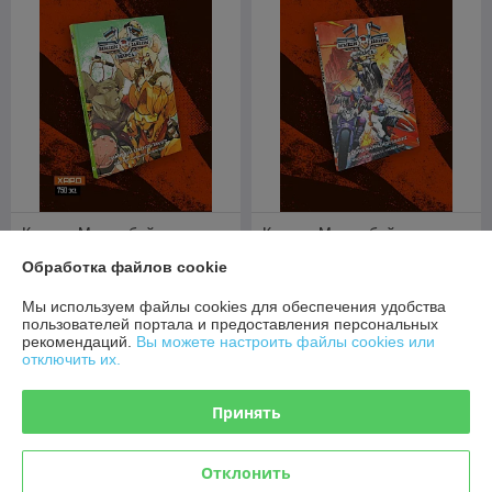
Комикс Мыши-байкеры с
Комикс Мыши-байкеры с
Марса. Паника на красной
Марса. Паника на красной
Обработка файлов cookie
планете (Лимитированное
планете
издание)
В наличии
В наличии
Мы используем файлы cookies для обеспечения удобства
пользователей портала и предоставления персональных
46,80
29,60
руб.
руб.
рекомендаций.
Вы можете настроить файлы cookies или
отключить их.
Купить
Купить
Принять
Отклонить