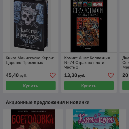
Книга Манискалко Керри:
Комикс Ашет Коллекция
Дне
Царство Проклятых
№ 74 Страх во плоти.
Се
Часть 2
Ма
45,40
13,30
20
руб.
руб.
Купить
Купить
Акционные предложения и новинки