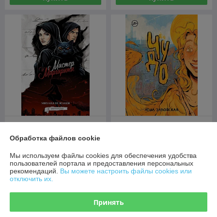
Комикс Мастер и
Маргарита. Графический
Обработка файлов cookie
роман
Комикс Чудо
В наличии
В наличии
Мы используем файлы cookies для обеспечения удобства
пользователей портала и предоставления персональных
49
51,50
руб.
руб.
рекомендаций.
Вы можете настроить файлы cookies или
отключить их.
Купить
Купить
Принять