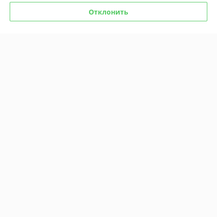
Отклонить
Комикс All-star Comics #8.
Комикс «Чудо-женщина» №
Первое появление Чудо-
1
женщины
В наличии
В наличии
18,40
18,40
руб.
руб.
Купить
Купить
Показать ещё
О нас