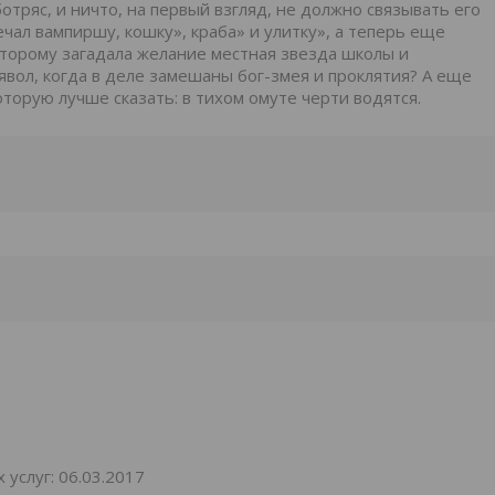
тряс, и ничто, на первый взгляд, не должно связывать его
ечал вампиршу, кошку», краба» и улитку», а теперь еще
оторому загадала желание местная звезда школы и
явол, когда в деле замешаны бог-змея и проклятия? А еще
оторую лучше сказать: в тихом омуте черти водятся.
услуг: 06.03.2017