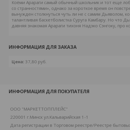
Коёми Арараги самый обычный школьник и тот еще лобо
со странностями», однако за короткое время он повстр
вынужден столкнуться чуть ли не с самим Дьяволом, к
талантливая баскетболистка Суруга Камбару. Но что Дь
давняя знакомая Арараги тихоня Надэко Сэнгоку, про к
ИНФОРМАЦИЯ ДЛЯ ЗАКАЗА
Цена:
37,80
руб.
ИНФОРМАЦИЯ ДЛЯ ПОКУПАТЕЛЯ
ООО "МАРКЕТТОППЛЕЙС"
220001 г.Минск ул.Кальварийская 1-1
Дата регистрации в Торговом реестре/Реестре бытовых 