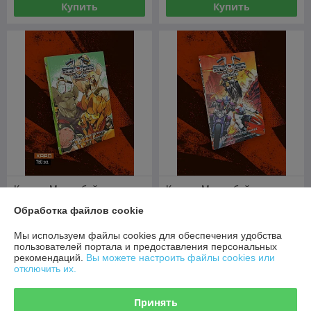
Купить
Купить
Комикс Мыши-байкеры с
Комикс Мыши-байкеры с
Марса. Паника на красной
Марса. Паника на красной
Обработка файлов cookie
планете (Лимитированное
планете
издание)
В наличии
В наличии
Мы используем файлы cookies для обеспечения удобства
пользователей портала и предоставления персональных
46,80
29,60
руб.
руб.
рекомендаций.
Вы можете настроить файлы cookies или
отключить их.
Купить
Купить
Принять