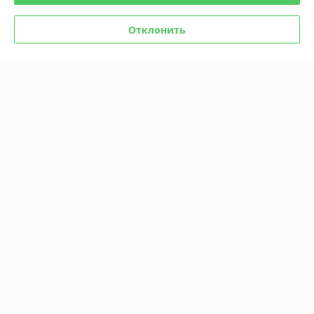
Отклонить
Комикс Мастер и
Маргарита. Графический
роман
Комикс Чудо
В наличии
В наличии
49
51,50
руб.
руб.
Купить
Купить