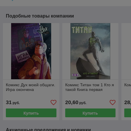
Подобные товары компании
Комикс Дух моей общаги.
Комикс Титан том 1 Кто я
Ком
Игра окончена
такой Книга первая
31
20,60
28
руб.
руб.
Купить
Купить
Акционные предложения и новинки