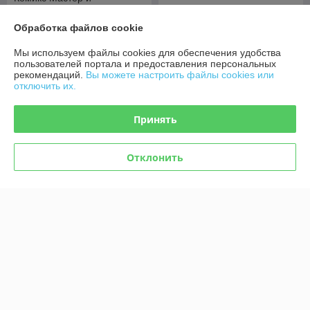
Маргарита. Графический
роман
Комикс Чудо
Обработка файлов cookie
В наличии
В наличии
Мы используем файлы cookies для обеспечения удобства
49
51,50
руб.
руб.
пользователей портала и предоставления персональных
рекомендаций.
Вы можете настроить файлы cookies или
отключить их.
Купить
Купить
Принять
Отклонить
Комикс All-star Comics #8.
Комикс «Чудо-женщина» №
Первое появление Чудо-
1
женщины