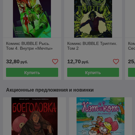
Комикс BUBBLE Рысь.
Комикс BUBBLE Триптих.
Ко
Том 4. Внутри «Мечты»
Том 2
Сес
32,80
12,70
25
руб.
руб.
Купить
Купить
Акционные предложения и новинки