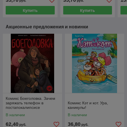
35,70
35,70
15
руб.
руб.
Купить
Купить
Акционные предложения и новинки
Комикс Боеголовка. Зачем
заряжать телефон в
Комикс Кэт и кот. Ура,
постапокалипсисе
каникулы!
В наличии
В наличии
62,40
36,80
руб.
руб.