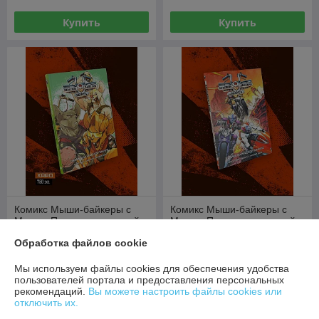
Купить
Купить
Комикс Мыши-байкеры с
Комикс Мыши-байкеры с
Марса. Паника на красной
Марса. Паника на красной
планете (Лимитированное
планете
Обработка файлов cookie
издание)
В наличии
В наличии
Мы используем файлы cookies для обеспечения удобства
46,80
29,60
руб.
руб.
пользователей портала и предоставления персональных
рекомендаций.
Вы можете настроить файлы cookies или
Купить
Купить
отключить их.