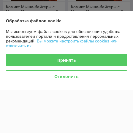
Комикс Мыши-байкеры с
Комикс Мыши-байкеры с
Марса. Паника на красной
Марса. Паника на красной
планете (Лимитированное
планете
Обработка файлов cookie
издание)
В наличии
В наличии
Мы используем файлы cookies для обеспечения удобства
46,80
29,60
руб.
руб.
пользователей портала и предоставления персональных
рекомендаций.
Вы можете настроить файлы cookies или
Купить
Купить
отключить их.
Принять
Отклонить
Комикс Мастер и
Маргарита. Графический