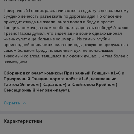
Призрачный Гонщик расплачивается за сделку с дьяволом ему
суждено вечность разъезжать по дорогам ада! Но спасение
приходит откуда не ждали: ангел попал в беду и просит
Гонщика помочь, а взамен обещает даровать свободу! А также:
Трэвис Парэм думал, что видел ад на войне однако мирная
жизнь сулит ещё большие кошмары. Из самых глубин
преисподней появляется сила природы, какую не придумать в
самом больном бреду: пламенный дух, не понаслышке
знакомый со злом, таящимся в людских душах… и тем более с
возмездием.
Сборник включает комиксы Призрачный Гонщик» #1–6 и
Призрачный Гонщик: дорога слёз» #1–6, написанные
Гартом Эннисом ( Каратель») и Клейтоном Крейном (
Сенсационный Человек-паук»).
Скрыть
Характеристики