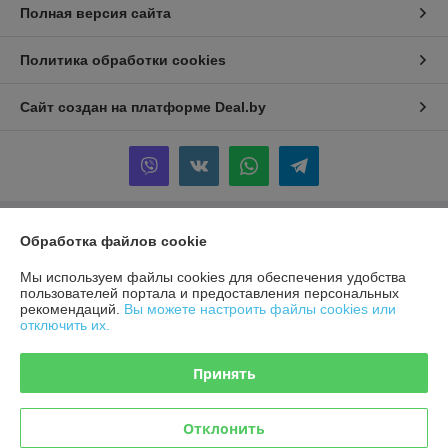
Полная версия сайта
Политика обработки cookies
Сайт создан на платформе Deal.by
Обработка файлов cookie
Информация для покупателя
Юридическое лицо:
ООО "МАРКЕТТОППЛЕЙС"
Мы используем файлы cookies для обеспечения удобства
220001 г.Минск ул.Кальварийская 1-1
пользователей портала и предоставления персональных
рекомендаций.
Вы можете настроить файлы cookies или
Регистрационный номер ЕГР: 193814687
отключить их.
УНП: 193814687
Принять
Регистрационный орган: Минский горисполком
Дата регистрации компании: 25.11.2025
Отклонить
Местонахождение книги жалоб и предложений: ул. Кальварийская 1