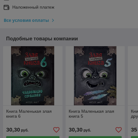
Наложенный платеж
Все условия оплаты
Подобные товары компании
Книга Маленькая злая
Книга Маленькая злая
Кни
книга 6
книга 5
дру
30,30
30,30
35
руб.
руб.