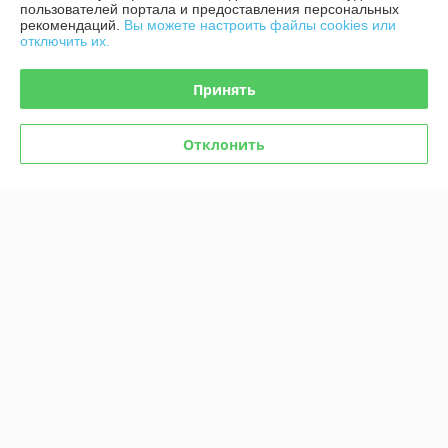
Отлично
пользователей портала и предоставления персональных
рекомендаций.
Вы можете настроить файлы cookies или
Показать все отзывы
отключить их.
Принять
О нас
Отклонить
Контакты
Доставка и оплата
График работы
Полная версия сайта
Политика обработки cookies
Сайт создан на платформе Deal.by