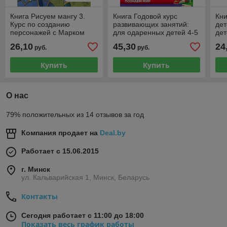
Книга Рисуем мангу 3.
Книга Годовой курс
Кн
Курс по созданию
развивающих занятий:
дет
персонажей с Марком
для одаренных детей 4-5
дет
Крилли
лет
ма
26,10
45,30
24
руб.
руб.
Купить
Купить
О нас
79% положительных из 14 отзывов за год
Компания продает на
Deal.by
Работает с 15.06.2015
г. Минск
ул. Кальварийская 1, Минск, Беларусь
Контакты
Сегодня работает с 11:00 до 18:00
Показать весь график работы