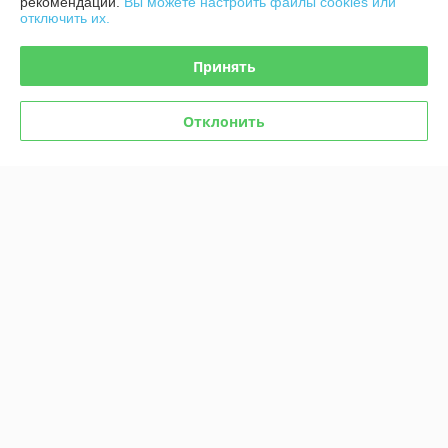
руб.
руб.
рекомендаций.
Вы можете настроить файлы cookies или
отключить их.
Купить
Купить
Принять
Отклонить
Комикс All-star Comics #8.
Комикс «Чудо-женщина» №
Первое появление Чудо-
1
женщины
В наличии
В наличии
18,40
18,40
руб.
руб.
Купить
Купить