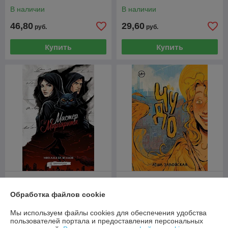
издание)
В наличии
В наличии
46,80
29,60
руб.
руб.
Купить
Купить
Комикс Мастер и
Маргарита. Графический
Обработка файлов cookie
роман
Комикс Чудо
В наличии
В наличии
Мы используем файлы cookies для обеспечения удобства
пользователей портала и предоставления персональных
49
51,50