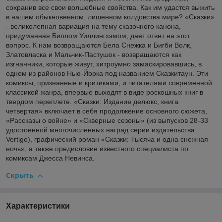
сохранив все свои волшебные свойства. Как им удастся выжить
в нашем обыкновенном, лишенном колдовства мире? «Сказки»
- великолепная вариация на тему сказочного канона,
придуманная Биллом Уиллингхэмом, дает ответ на этот
вопрос. К нам возвращаются Бела Снежка и Бигби Волк,
Златовласка и Мальчик-Пастушок - возвращаются как
изгнанники, которые живут, хитроумно замаскировавшись, в
одном из районов Нью-Йорка под названием Сказкитаун. Эти
комиксы, признанные и критиками, и читателями современной
классикой жанра, впервые выходят в виде роскошных книг в
твердом переплете. «Сказки: Издание делюкс, книга
четвертая» включает в себя продолжение основного сюжета,
«Рассказы о войне» и «Скверные сезоны» (из выпусков 28-33
удостоенной многочисленных наград серии издательства
Vertigo), графический роман «Сказки: Тысяча и одна снежная
ночь», а также предисловие известного специалиста по
комиксам Джесса Невинса.
Скрыть
Характеристики