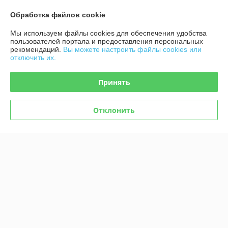
Манга Кот и поцелуй. Том 3
дочь слишком милая. Том 3
В наличии
В наличии
Обработка файлов cookie
44
61,80
руб.
руб.
Мы используем файлы cookies для обеспечения удобства
пользователей портала и предоставления персональных
рекомендаций.
Вы можете настроить файлы cookies или
Купить
Купить
отключить их.
Принять
Отклонить
Манга Дневник Палаты по
Манга Лучшее завтра. Том 3
уголовным делам. Том 1
В наличии
В наличии
61,80
61,80
руб.
руб.