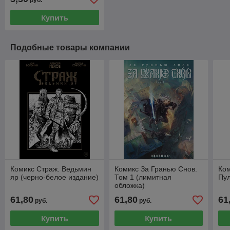
руб.
Купить
Подобные товары компании
Комикс Страж. Ведьмин
Комикс За Гранью Снов.
Ком
яр (черно-белое издание)
Том 1 (лимитная
Пул
обложка)
61,80
61,80
61
руб.
руб.
Купить
Купить