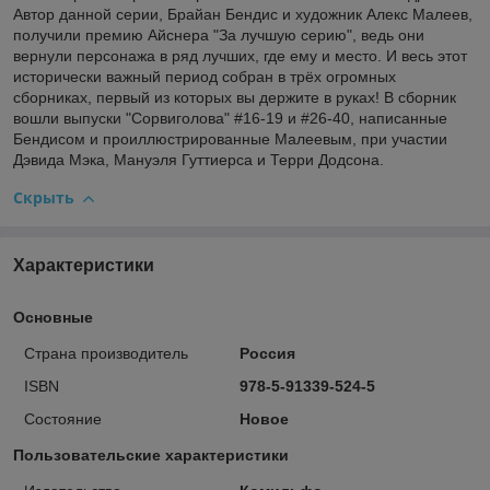
Автор данной серии, Брайан Бендис и художник Алекс Малеев,
получили премию Айснера "За лучшую серию", ведь они
вернули персонажа в ряд лучших, где ему и место. И весь этот
исторически важный период собран в трёх огромных
сборниках, первый из которых вы держите в руках! В сборник
вошли выпуски "Сорвиголова" #16-19 и #26-40, написанные
Бендисом и проиллюстрированные Малеевым, при участии
Дэвида Мэка, Мануэля Гуттиерса и Терри Додсона.
Скрыть
Характеристики
Основные
Страна производитель
Россия
ISBN
978-5-91339-524-5
Состояние
Новое
Пользовательские характеристики