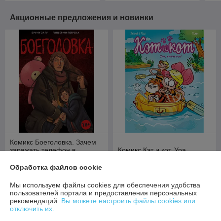
Акционные предложения и новинки
Комикс Боеголовка. Зачем
заряжать телефон в
Комикс Кэт и кот. Ура,
постапокалипсисе
каникулы!
Обработка файлов cookie
В наличии
В наличии
Мы используем файлы cookies для обеспечения удобства
62,40
36,80
руб.
руб.
пользователей портала и предоставления персональных
рекомендаций.
Вы можете настроить файлы cookies или
Купить
Купить
отключить их.