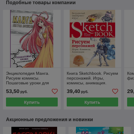
Подобные товары компании
Энциклопедия Манга.
Книга Sketchbook. Рисуем
Ком
Рисуем комиксы.
персонажей. Игры,
фи
Пошаговые уроки для
комиксы, анимация.
начинающих
Экспресс-курс рисования
53,50
39,40
29
руб.
руб.
Купить
Купить
Акционные предложения и новинки