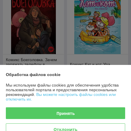
Комикс Боеголовка. Зачем
заряжать телефон в
Комикс Кэт и кот. Ура,
постапокалипсисе
каникулы!
Обработка файлов cookie
В наличии
В наличии
Мы используем файлы cookies для обеспечения удобства
62,40
36,80
руб.
руб.
пользователей портала и предоставления персональных
рекомендаций.
Вы можете настроить файлы cookies или
Купить
Купить
отключить их.
Принять
Отклонить