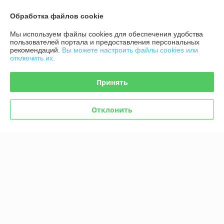
Манга Кот и поцелуй. Том 3
дочь слишком милая. Том 3
В наличии
В наличии
Обработка файлов cookie
44
61,80
руб.
руб.
Мы используем файлы cookies для обеспечения удобства
пользователей портала и предоставления персональных
рекомендаций.
Вы можете настроить файлы cookies или
Купить
Купить
отключить их.
Принять
Отклонить
Манга Дневник Палаты по
Манга Лучшее завтра. Том 3
уголовным делам. Том 1
В наличии
В наличии
61,80
61,80
руб.
руб.