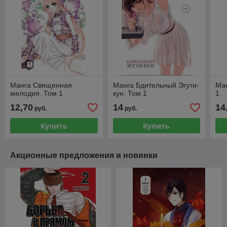
Манга Священная
Манга Бдительный Эгути-
Ман
мелодия. Том 1
кун. Том 1
1
12,70
14
14
руб.
руб.
Купить
Купить
Акционные предложения и новинки