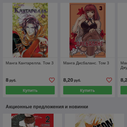
Манга Кантарелла. Том 3
Манга Дисбаланс. Том 3
Ма
Джу
8
8,20
8,
руб.
руб.
Купить
Купить
Акционные предложения и новинки