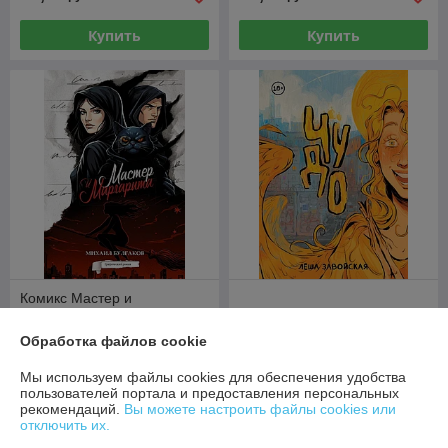
Купить
Купить
Комикс Мастер и
Маргарита. Графический
роман
Комикс Чудо
Обработка файлов cookie
В наличии
В наличии
Мы используем файлы cookies для обеспечения удобства
49
51,50
руб.
руб.
пользователей портала и предоставления персональных
рекомендаций.
Вы можете настроить файлы cookies или
отключить их.
Купить
Купить