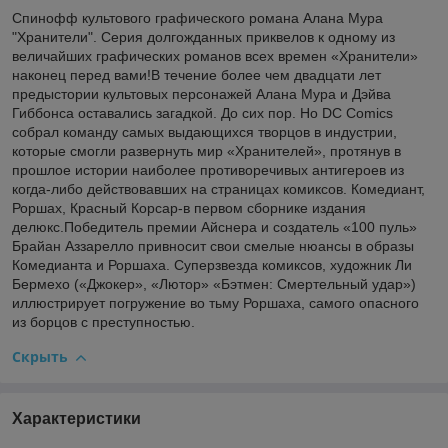
Спинофф культового графического романа Алана Мура
"Хранители". Серия долгожданных приквелов к одному из
величайших графических романов всех времен «Хранители»
наконец перед вами!В течение более чем двадцати лет
предыстории культовых персонажей Алана Мура и Дэйва
Гиббонса оставались загадкой. До сих пор. Но DC Comics
собрал команду самых выдающихся творцов в индустрии,
которые смогли развернуть мир «Хранителей», протянув в
прошлое истории наиболее противоречивых антигероев из
когда-либо действовавших на страницах комиксов. Комедиант,
Роршах, Красный Корсар-в первом сборнике издания
делюкс.Победитель премии Айснера и создатель «100 пуль»
Брайан Аззарелло привносит свои смелые нюансы в образы
Комедианта и Роршаха. Суперзвезда комиксов, художник Ли
Бермехо («Джокер», «Лютор» «Бэтмен: Смертельный удар»)
иллюстрирует погружение во тьму Роршаха, самого опасного
из борцов с преступностью.
Скрыть
Характеристики