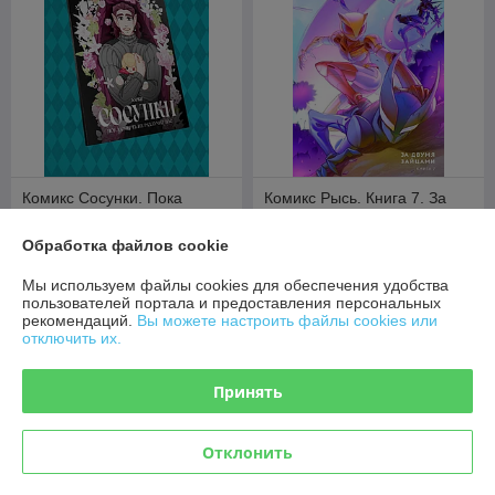
Комикс Сосунки. Пока
Комикс Рысь. Книга 7. За
смерть не разлучит нас
двумя зайцами
В наличии
В наличии
Обработка файлов cookie
29,60
34,90
руб.
руб.
Мы используем файлы cookies для обеспечения удобства
пользователей портала и предоставления персональных
рекомендаций.
Вы можете настроить файлы cookies или
Купить
Купить
отключить их.
Принять
Отклонить