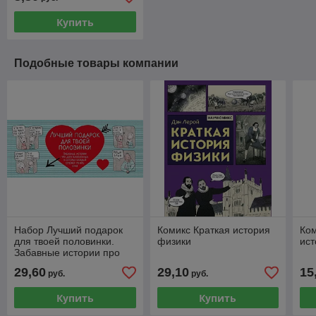
Купить
Подобные товары компании
Набор Лучший подарок
Комикс Краткая история
Ко
для твоей половинки.
физики
ист
Забавные истории про
двух влюбленных, в
29,60
29,10
15
руб.
руб.
которых каждый сможет
узнать
Купить
Купить