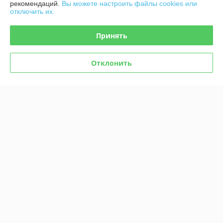
рекомендаций.
Вы можете настроить файлы cookies или
Комикс Мастер и
отключить их.
Маргарита. Графический
роман
Комикс Чудо
В наличии
В наличии
Принять
49
51,50
руб.
руб.
Отклонить
Купить
Купить
Комикс All-star Comics #8.
Комикс «Чудо-женщина» №
Первое появление Чудо-
1
женщины