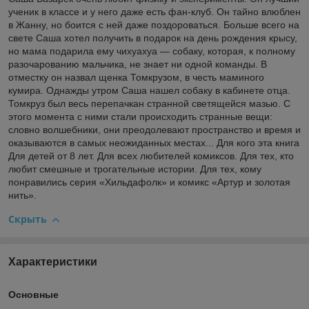
ученик в классе и у него даже есть фан-клуб. Он тайно влюблен
в Жанну, но боится с ней даже поздороваться. Больше всего на
свете Саша хотел получить в подарок на день рождения крысу,
но мама подарила ему чихуахуа — собаку, которая, к полному
разочарованию мальчика, не знает ни одной команды. В
отместку он назвал щенка Томкрузом, в честь маминого
кумира. Однажды утром Саша нашел собаку в кабинете отца.
Томкруз был весь перепачкан странной светящейся мазью. С
этого момента с ними стали происходить странные вещи:
словно волшебники, они преодолевают пространство и время и
оказываются в самых неожиданных местах... Для кого эта книга
Для детей от 8 лет. Для всех любителей комиксов. Для тех, кто
любит смешные и трогательные истории. Для тех, кому
понравились серия «Хильдафолк» и комикс «Артур и золотая
нить».
Скрыть
Характеристики
Основные