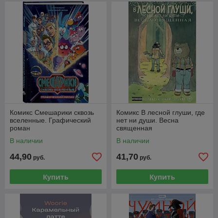
Комикс Смешарики сквозь
Комикс В лесной глуши, где
вселенные. Графический
нет ни души. Весна
роман
священная
В наличии
В наличии
44,90
41,70
руб.
руб.
Купить
Купить