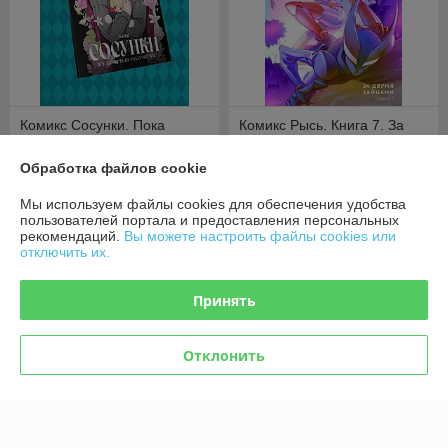
Комикс Сосунки. Пока
Комикс Рысь. Книга 7. За
смерть не разлучит нас
двумя зайцами
В наличии
В наличии
Обработка файлов cookie
29,60
34,90
руб.
руб.
Мы используем файлы cookies для обеспечения удобства
пользователей портала и предоставления персональных
рекомендаций.
Вы можете настроить файлы cookies или
Купить
Купить
отключить их.
Принять
Отклонить