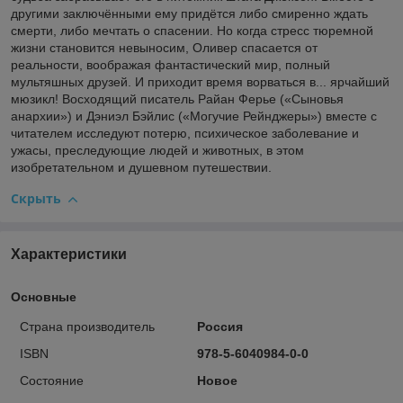
другими заключёнными ему придётся либо смиренно ждать
смерти, либо мечтать о спасении. Но когда стресс тюремной
жизни становится невыносим, Оливер спасается от
реальности, воображая фантастический мир, полный
мультяшных друзей. И приходит время ворваться в... ярчайший
мюзикл! Восходящий писатель Райан Ферье («Сыновья
анархии») и Дэниэл Бэйлис («Могучие Рейнджеры») вместе с
читателем исследуют потерю, психическое заболевание и
ужасы, преследующие людей и животных, в этом
изобретательном и душевном путешествии.
Скрыть
Характеристики
Основные
Страна производитель
Россия
ISBN
978-5-6040984-0-0
Состояние
Новое