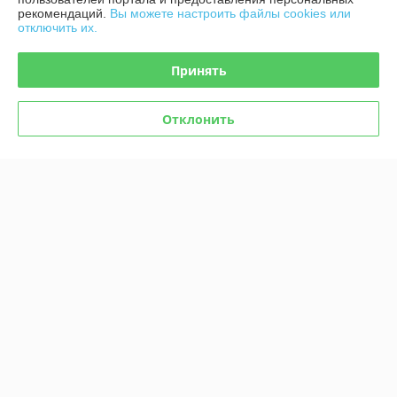
Купить
Купить
рекомендаций.
Вы можете настроить файлы cookies или
отключить их.
Принять
Отклонить
Комикс Мыши-байкеры с
Комикс Мыши-байкеры с
Марса. Паника на красной
Марса. Паника на красной
планете (Лимитированное
планете
издание)
В наличии
В наличии
46,80
29,60
руб.
руб.
Купить
Купить