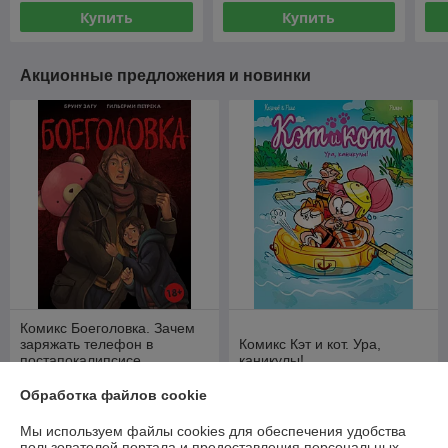
Купить
Купить
Акционные предложения и новинки
Комикс Боеголовка. Зачем
заряжать телефон в
Комикс Кэт и кот. Ура,
постапокалипсисе
каникулы!
В наличии
В наличии
Обработка файлов cookie
62,40
36,80
руб.
руб.
Мы используем файлы cookies для обеспечения удобства
пользователей портала и предоставления персональных