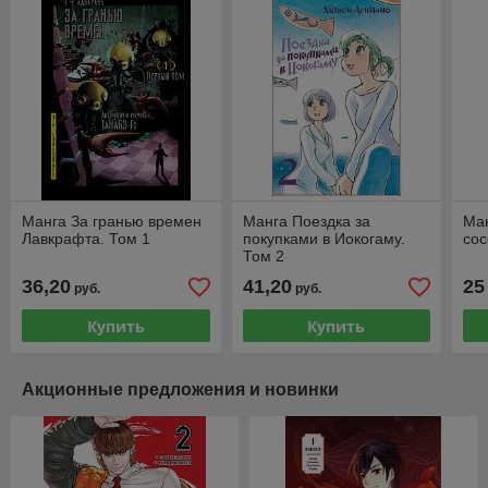
Манга За гранью времен
Манга Поездка за
Ма
Лавкрафта. Том 1
покупками в Иокогаму.
сос
Том 2
36,20
41,20
25
руб.
руб.
Купить
Купить
Акционные предложения и новинки