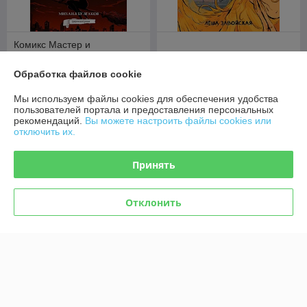
Комикс Мастер и
Маргарита. Графический
роман
Комикс Чудо
Обработка файлов cookie
В наличии
В наличии
Мы используем файлы cookies для обеспечения удобства
49
51,50
руб.
руб.
пользователей портала и предоставления персональных
рекомендаций.
Вы можете настроить файлы cookies или
отключить их.
Купить
Купить
Принять
Отклонить