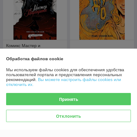
Комикс Мастер и
Маргарита. Графический
роман
Комикс Чудо
Обработка файлов cookie
В наличии
В наличии
Мы используем файлы cookies для обеспечения удобства
49
51,50
руб.
руб.
пользователей портала и предоставления персональных
рекомендаций.
Вы можете настроить файлы cookies или
отключить их.
Купить
Купить
Принять
Отклонить