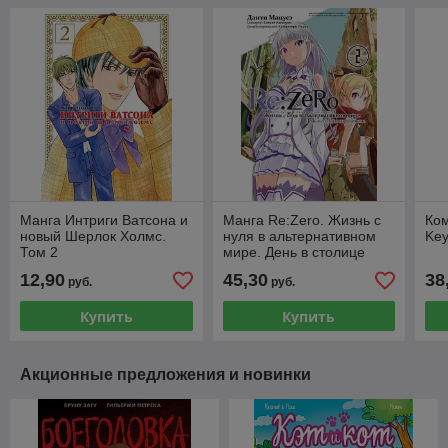
Манга Интриги Ватсона и
Манга Re:Zero. Жизнь с
Ком
новый Шерлок Холмс.
нуля в альтернативном
Key
Том 2
мире. День в столице
королевства. Том 2
12,90
45,30
38
руб.
руб.
Купить
Купить
Акционные предложения и новинки