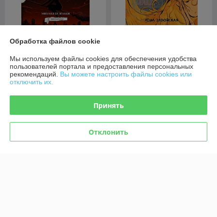
Комикс Мастер и
Обработка файлов cookie
Маргарита. Графический
роман
Комикс Чудо
Мы используем файлы cookies для обеспечения удобства
В наличии
В наличии
пользователей портала и предоставления персональных
рекомендаций.
Вы можете настроить файлы cookies или
49
51,50
руб.
руб.
отключить их.
Купить
Купить
Принять
Отклонить