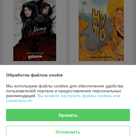
Комикс Мастер и
Маргарита. Графический
Обработка файлов cookie
роман
Комикс Чудо
В наличии
В наличии
Мы используем файлы cookies для обеспечения удобства
пользователей портала и предоставления персональных
49
51,50
руб.
руб.
рекомендаций.
Вы можете настроить файлы cookies или
отключить их.
Купить
Купить
Принять
Отклонить